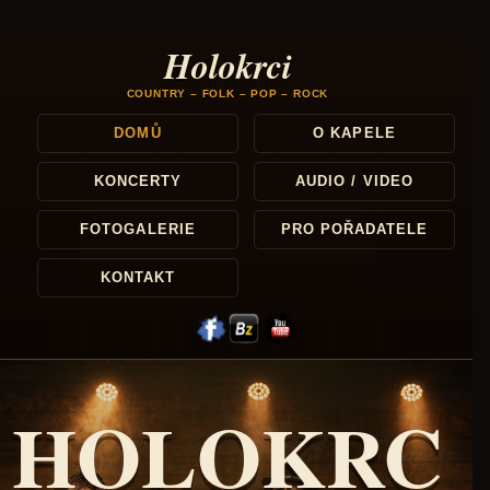
Přeskočit
na
Holokrci
obsah
COUNTRY – FOLK – POP – ROCK
DOMŮ
O KAPELE
KONCERTY
AUDIO / VIDEO
FOTOGALERIE
PRO POŘADATELE
KONTAKT
HOLOKRC