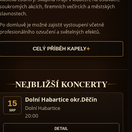
soukromých akcích, firemních večírcích a městských
slavnostech.
Po domluvě je možné zajistit vystoupení včetně
profesionálního ozvučení a světelných efektů.
CELÝ PŘÍBĚH KAPELY
NEJBLIŽŠÍ KONCERTY
Dolní Habartice okr.Děčín
15
Dolní Habartice
SRP
20:00
DETAIL