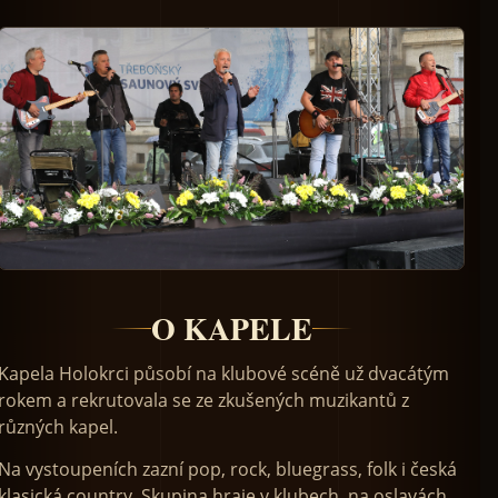
O KAPELE
Kapela Holokrci působí na klubové scéně už dvacátým
rokem a rekrutovala se ze zkušených muzikantů z
různých kapel.
Na vystoupeních zazní pop, rock, bluegrass, folk i česká
klasická country. Skupina hraje v klubech, na oslavách,