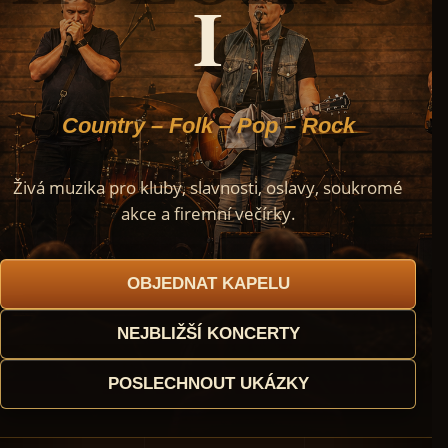
I
Country – Folk – Pop – Rock
Živá muzika pro kluby, slavnosti, oslavy, soukromé
akce a firemní večírky.
OBJEDNAT KAPELU
NEJBLIŽŠÍ KONCERTY
POSLECHNOUT UKÁZKY